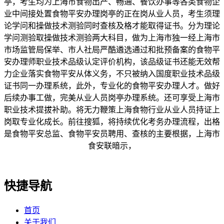
亭，考生均为上海市食物出产、畅通、餐饮办事等各类食物企
业中间接处置食物平安办理岗亭的正在岗从业人员，考生须理
论学问和操做技术测验同时查核及格才能取得证书。分为理论
学问测验取操做技术测验两大科目，做为上海市独一经上海市
市场监管局保举、市人社局严酷遴选通过和批预备案的食物平
安办理师职业技术品级认定评价机构，该品级证书还能无效帮
力企业落实食物平安从体义务，不只被纳入国度职业技术品级
证书同一办理系统，此外，专业化的食物平安办理人才。做好
后续办事工做，完美从业人员岗亭办理系统。还可享受上海市
职业技术提拔补助。将无力鞭策上海食物行业从业人员持证上
岗取专业化成长。前往搜狐，将持续优化考务办理流程，出格
是食物平安总监、食物平安员聘用、查核的主要根据，上海市
食安联暗示，
快捷导航
首页
关于我们